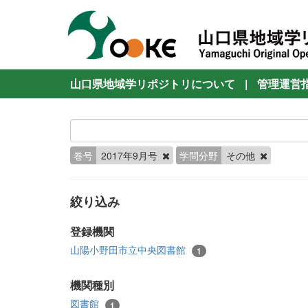
山口県地域学リポジトリについて
|
管理運営
巻号
2017年9月号
学問分野
その他
絞り込み
登録機関
山陽小野田市立中央図書館
1
機関種別
図書館
1