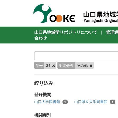
山口県地域学リポジトリについて
|
管理
合わせ
巻号
34
学問分野
その他
絞り込み
登録機関
山口大学図書館
山口県立大学図書館
1
1
機関種別