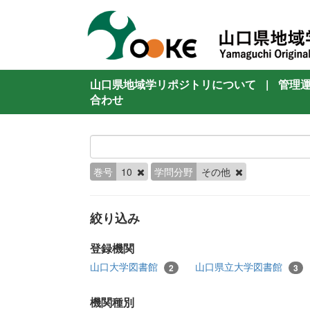
山口県地域学リポジトリについて
|
管理
合わせ
巻号
10
学問分野
その他
絞り込み
登録機関
山口大学図書館
山口県立大学図書館
2
3
機関種別