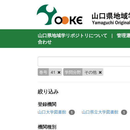
山口県地域学リポジトリについて
|
管理
合わせ
巻号
41
学問分野
その他
絞り込み
登録機関
山口大学図書館
山口県立大学図書館
1
1
機関種別