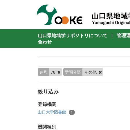
山口県地域学リポジトリについて
|
管理
合わせ
巻号
78
学問分野
その他
絞り込み
登録機関
山口大学図書館
1
機関種別