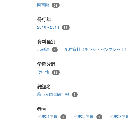
図書館
89
発行年
2010 - 2014
89
資料種別
広報誌
配布資料（チラシ・パンフレット
5
学問分野
その他
89
雑誌名
萩市立図書館年報
5
巻号
平成21年度
平成22年度
平成23年
1
1