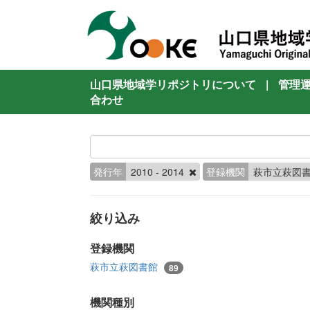
山口県地域学リポジトリについて
|
管理
合わせ
発行年
2010 - 2014
登録機関
萩市立萩図
絞り込み
登録機関
萩市立萩図書館
89
機関種別