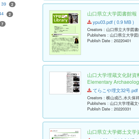
39
2
山口県立大学図書館報 No.03
44
2
ypu03.pdf ( 0.9 MB )
7
Creators
: 山口県立大学図書
Publishers
: 山口県立大学図
Publish Date
: 20220401
山口大学埋蔵文化財資料館
Elementary Archaeologi
てらこや埋文32号.pdf ( 
Creators
: 横山成己,水久保
Publishers
: 山口大学埋蔵
Publish Date
: 20220331
山口県立大学郷土文学資料