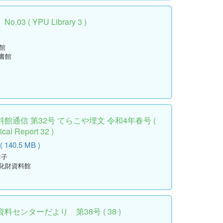
 ( YPU Library 3 )
館
書館
通信 第32号 てらこや埋文 令和4年春号 (
cal Report 32 )
140.5 MB )
祥子
文化財資料館
センターだより 第38号 ( 38 )