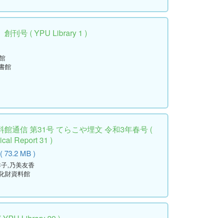
( YPU Library 1 )
館
書館
通信 第31号 てらこや埋文 令和3年春号 (
cal Report 31 )
73.2 MB )
祥子,乃美友香
文化財資料館