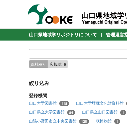
山口県地域学リポジトリについて
|
管理運営
資料種別
広報誌
絞り込み
登録機関
山口大学図書館
山口大学埋蔵文化財資料館
118
山口県立大学図書館
山口県立山口図書館
84
1
山陽小野田市立中央図書館
萩博物館
128
1