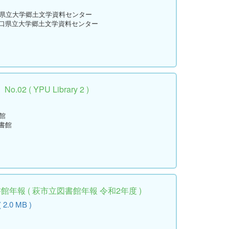
口県立大学郷土文学資料センター
山口県立大学郷土文学資料センター
 ( YPU Library 2 )
館
書館
年報 ( 萩市立図書館年報 令和2年度 )
( 2.0 MB )