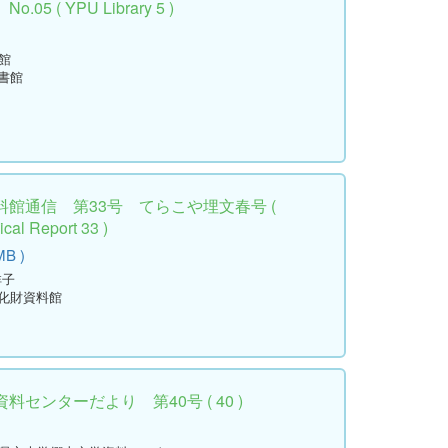
 ( YPU Library 5 )
館
書館
館通信 第33号 てらこや埋文春号 (
cal Report 33 )
MB )
祥子
文化財資料館
センターだより 第40号 ( 40 )