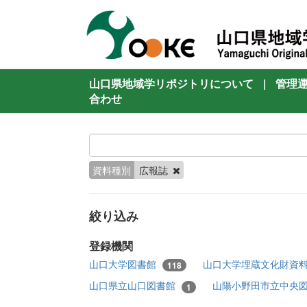
山口県地域学リポジトリについて
|
管理
合わせ
資料種別
広報誌
絞り込み
登録機関
山口大学図書館
山口大学埋蔵文化財資
118
山口県立山口図書館
山陽小野田市立中央
1