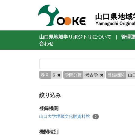
山口県地域学リポジトリについて
|
管理
合わせ
巻号
6
学問分野
考古学
登録機関
山
絞り込み
登録機関
山口大学埋蔵文化財資料館
2
機関種別