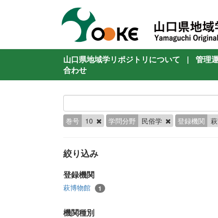
山口県地域学リポジトリについて
|
管理
合わせ
巻号
10
学問分野
民俗学
登録機関
萩
絞り込み
登録機関
萩博物館
1
機関種別