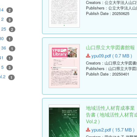
Creators
: 公立大学法人山
Publishers
: 公立大学法人
14
2
Publish Date
: 20250625
2
3
25
2
30
1
山口県立大学図書館報 No.09
36
1
ypu09.pdf ( 0.7 MB )
41
1
Creators
: 山口県立大学図書
5
3
Publishers
: 山口県立大学図
Publish Date
: 20250401
ol.2
1
地域活性人材育成事業・
告書 ( 地域活性人材
Vol.2 )
ypus2.pdf ( 15.7 MB )
Creators
: 田中マキ子,岩野