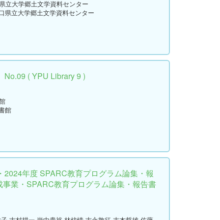
口県立大学郷土文学資料センター
山口県立大学郷土文学資料センター
 ( YPU Library 9 )
館
書館
2024年度 SPARC教育プログラム論集・報
育成事業・SPARC教育プログラム論集・報告書
雅子,吉村耕一,岩中貴裕,林炫情,吉永敦征,末本哲雄,佐藤