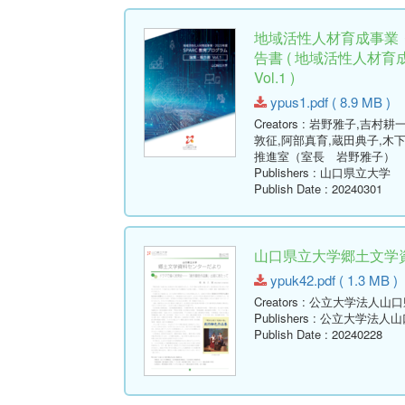
地域活性人材育成事業・
告書 ( 地域活性人材
Vol.1 )
ypus1.pdf ( 8.9 MB )
Creators
: 岩野雅子,吉村耕一
敦征,阿部真育,蔵田典子,木下
推進室（室長 岩野雅子）
Publishers
: 山口県立大学
Publish Date
: 20240301
山口県立大学郷土文学資料
ypuk42.pdf ( 1.3 MB )
Creators
: 公立大学法人山
Publishers
: 公立大学法人
Publish Date
: 20240228