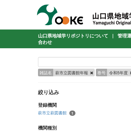
山口県地域学リポジトリについて
|
管理
合わせ
雑誌名
萩市立図書館年報
巻号
令和5年度
絞り込み
登録機関
萩市立萩図書館
1
機関種別