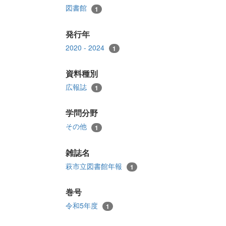
図書館
1
発行年
2020 - 2024
1
資料種別
広報誌
1
学問分野
その他
1
雑誌名
萩市立図書館年報
1
巻号
令和5年度
1