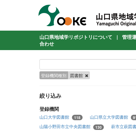
山口県地域学リポジトリについて
|
管理
合わせ
登録機関種別
図書館
絞り込み
登録機関
山口大学図書館
山口県立大学図書館
118
9
山陽小野田市立中央図書館
萩市立萩図
130