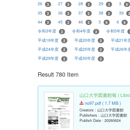
26
27
28
29
3
3
3
3
3
6
35
36
37
38
39
2
2
2
2
44
45
46
5
6
2
2
2
6
6
令和3年度
令和4年度
令和5年度
2
2
平成19年度
平成20年度
平成21年
2
2
平成24年度
平成25年度
平成26年
2
2
平成29年度
平成30年度
2
2
Result 780 Item
山口大学図書館報 ( Library
no97.pdf ( 1.7 MB )
Creators
: 山口大学図書館
Publishers
: 山口大学図書館
Publish Date
: 20260624