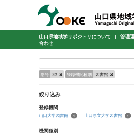
山口県地域学リポジトリについて
|
管理
合わせ
巻号
32
登録機関種別
図書館
絞り込み
登録機関
山口大学図書館
山口県立大学図書館
1
1
機関種別