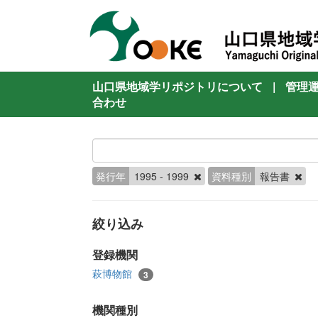
山口県地域学リポジトリについて
|
管理
合わせ
発行年
1995 - 1999
資料種別
報告書
絞り込み
登録機関
萩博物館
3
機関種別