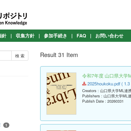
指針
|
収集方針
|
参加手続き
|
FAQ
|
お問い合わせ
Result 31 Item
令和7年度 山口県大学
2025houkoku.pdf ( 1.3
Creators
: 山口県大学ML
Publishers
: 山口県大学M
Publish Date
: 20260331
館
1