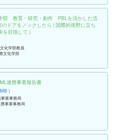
学部 教育・研究・創作 PBLを活かした活
究室のドアをノックしたら | 国際的視野に立ち
を目指して )
国際文化学部教員
国際文化学部
学ML連携事業報告書
 MB )
携事業事務局
連携事業事務局