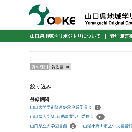
山口県地域学リポジトリについて
|
管理運営
資料種別
報告書
絞り込み
登録機関
山口大学学術資産継承事業委員会
2
山口県大学ML連携事業実行委員会
13
山口県立大学図書館
山陽小野田市立中央図書
2