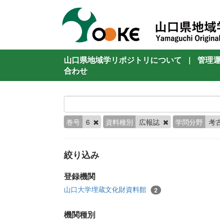
山口県地域学リポジトリについて
|
管理
合わせ
巻号
6
資料種別
広報誌
学問分野
考
絞り込み
登録機関
山口大学埋蔵文化財資料館
2
機関種別