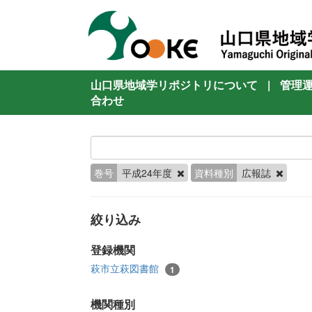
山口県地域学リポジトリについて
|
管理
合わせ
巻号
平成24年度
資料種別
広報誌
絞り込み
登録機関
萩市立萩図書館
1
機関種別