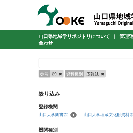
山口県地域学リポジトリについて
|
管理
合わせ
巻号
29
資料種別
広報誌
絞り込み
登録機関
山口大学図書館
山口大学埋蔵文化財資料
1
機関種別