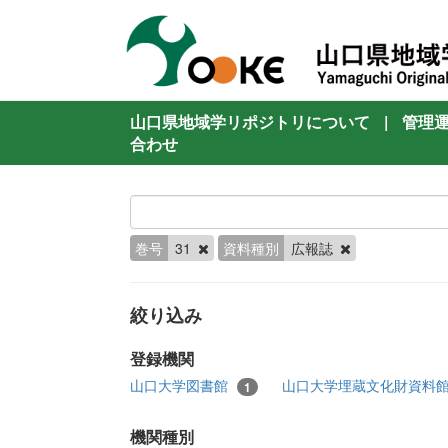
山口県地域学リポジトリについて
|
管理
合わせ
巻号
31
資料種別
広報誌
絞り込み
登録機関
山口大学図書館
山口大学埋蔵文化財資料
1
機関種別