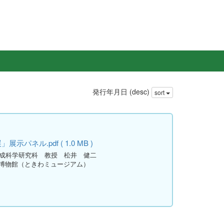
発行年月日 (desc)
sort
」
示パネル.pdf ( 1.0 MB )
創成科学研究科 教授 松井 健二
の博物館（ときわミュージアム）