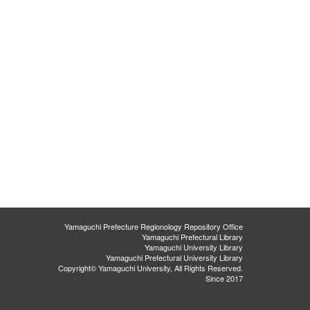
Yamaguchi Prefecture Regionology Repository Office
Yamaguchi Prefectural Library
Yamaguchi University Library
Yamaguchi Prefectural University Library
Copyright© Yamaguchi University, All Rights Reserved.
Since 2017