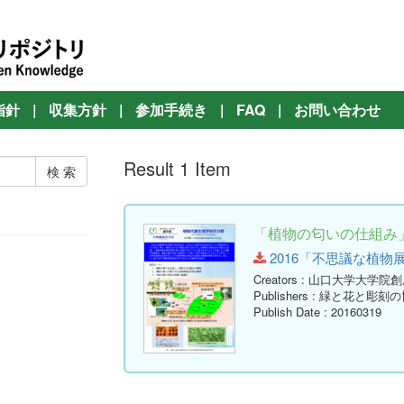
指針
|
収集方針
|
参加手続き
|
FAQ
|
お問い合わせ
Result 1 Item
「植物の匂いの仕組み
2016「不思議な植物展」展
Creators
: 山口大学大学院
Publishers
: 緑と花と彫刻
Publish Date
: 20160319