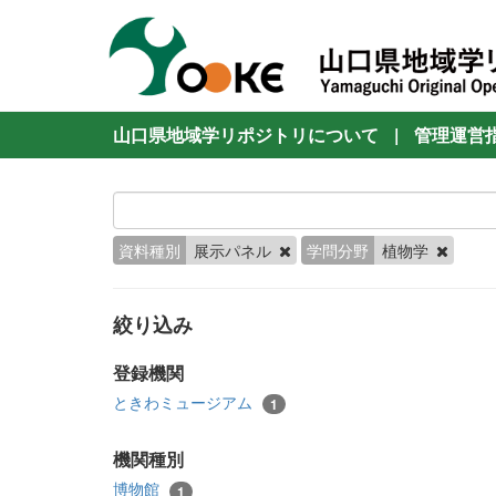
山口県地域学リポジトリについて
|
管理運営
資料種別
展示パネル
学問分野
植物学
絞り込み
登録機関
ときわミュージアム
1
機関種別
博物館
1