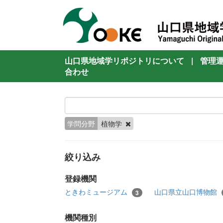
山口県地域学リポジトリについて
|
管理
合わせ
学問分野
植物学
絞り込み
登録機関
ときわミュージアム
山口県立山口博物館
3
機関種別