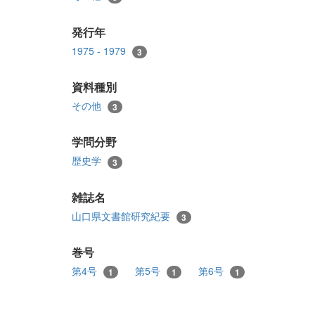
発行年
1975 - 1979
3
資料種別
その他
3
学問分野
歴史学
3
雑誌名
山口県文書館研究紀要
3
巻号
第4号
第5号
第6号
1
1
1