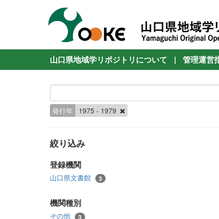
山口県地域学リポジトリについて
|
管理運営
発行年
1975 - 1979
絞り込み
登録機関
山口県文書館
3
機関種別
その他
3