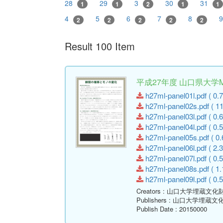
28
29
3
30
31
1
1
2
1
1
4
5
6
7
8
2
2
2
2
2
Result 100 Item
平成27年度 山口県大学
h27ml-panel01l.pdf ( 0.
h27ml-panel02s.pdf ( 1
h27ml-panel03l.pdf ( 0.
h27ml-panel04l.pdf ( 0.
h27ml-panel05s.pdf ( 0.
h27ml-panel06l.pdf ( 2.
h27ml-panel07l.pdf ( 0.
h27ml-panel08s.pdf ( 1.
h27ml-panel09l.pdf ( 0.
Creators
: 山口大学埋蔵文化
Publishers
: 山口大学埋蔵文
Publish Date
: 20150000