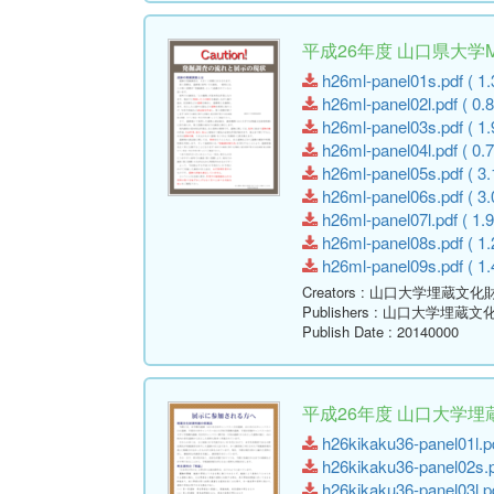
平成26年度 山口県大
h26ml-panel01s.pdf ( 1.
h26ml-panel02l.pdf ( 0.
h26ml-panel03s.pdf ( 1.
h26ml-panel04l.pdf ( 0.
h26ml-panel05s.pdf ( 3.
h26ml-panel06s.pdf ( 3.
h26ml-panel07l.pdf ( 1.
h26ml-panel08s.pdf ( 1.
h26ml-panel09s.pdf ( 1.
Creators
: 山口大学埋蔵文化
Publishers
: 山口大学埋蔵文
Publish Date
: 20140000
平成26年度 山口大学
h26kikaku36-panel01l.pd
h26kikaku36-panel02s.p
h26kikaku36-panel03l.pd