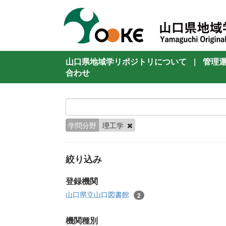
山口県地域学リポジトリについて
|
管理
合わせ
学問分野
理工学
絞り込み
登録機関
山口県立山口図書館
2
機関種別