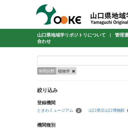
山口県地域学リポジトリについて
|
管理
合わせ
学問分野
植物学
絞り込み
登録機関
ときわミュージアム
山口県立山口博物館
3
機関種別