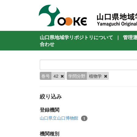
山口県地域学リポジトリについて
|
管理
合わせ
巻号
42
学問分野
植物学
絞り込み
登録機関
山口県立山口博物館
1
機関種別