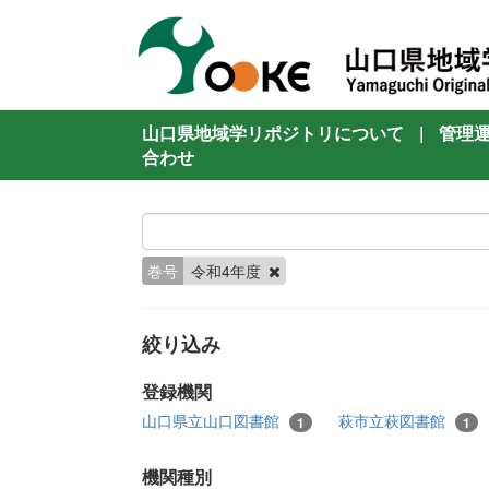
山口県地域学リポジトリについて
|
管理
合わせ
巻号
令和4年度
絞り込み
登録機関
山口県立山口図書館
萩市立萩図書館
1
1
機関種別