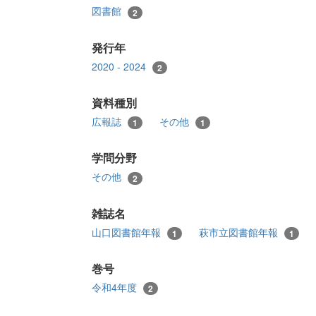
図書館
2
発行年
2020 - 2024
2
資料種別
広報誌
その他
1
1
学問分野
その他
2
雑誌名
山口図書館年報
萩市立図書館年報
1
1
巻号
令和4年度
2