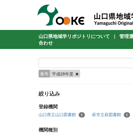
山口県地域学リポジトリについて
|
管理
合わせ
巻号
平成28年度
絞り込み
登録機関
山口県立山口図書館
萩市立萩図書館
1
1
機関種別