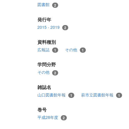
図書館
2
発行年
2015 - 2019
2
資料種別
広報誌
その他
1
1
学問分野
その他
2
雑誌名
山口図書館年報
萩市立図書館年報
1
1
巻号
平成28年度
2