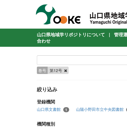
山口県地域学リポジトリについて
|
管理
合わせ
巻号
第12号
絞り込み
登録機関
山口県文書館
山陽小野田市立中央図書館
1
機関種別