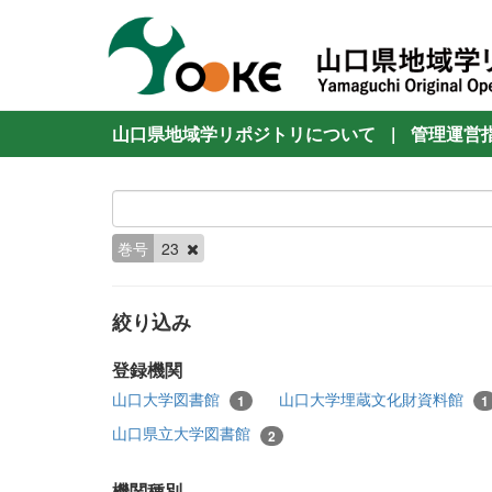
山口県地域学リポジトリについて
|
管理運営
巻号
23
絞り込み
登録機関
山口大学図書館
山口大学埋蔵文化財資料館
1
1
山口県立大学図書館
2
機関種別