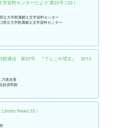
資料センターだより 第23号 ( 23 )
口県立大学附属郷土文学資料センター
山口県立大学附属郷土文学資料センター
館通信 第23号 『てらこや埋文』 2013
彦,乃美友香
文化財資料館
rary News 23 )
館