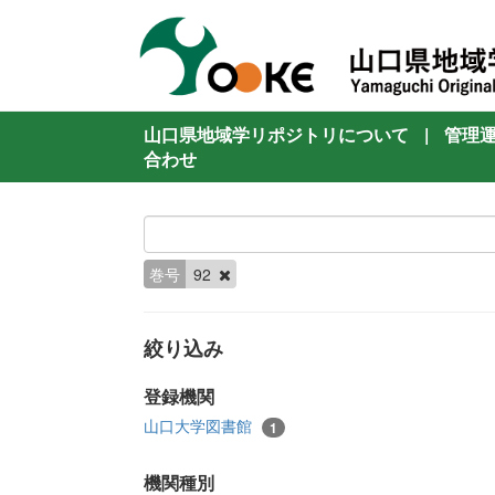
山口県地域学リポジトリについて
|
管理
合わせ
巻号
92
絞り込み
登録機関
山口大学図書館
1
機関種別