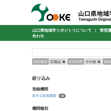
山口県地域学リポジトリについて
|
管理
合わせ
資料種別
広報誌
学問分野
その他
登録
絞り込み
登録機関
萩市立萩図書館
19
機関種別