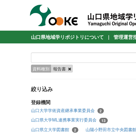
山口県地域学リポジトリについて
|
管理運営
資料種別
報告書
絞り込み
登録機関
山口大学学術資産継承事業委員会
2
山口県大学ML連携事業実行委員会
13
山口県立大学図書館
山陽小野田市立中央図書
2