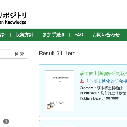
指針
|
収集方針
|
参加手続き
|
FAQ
|
お問い合わせ
Result 31 Item
萩市郷土博物館研究報告 
萩市郷土博物館研究報告-第1号
Creators
: 萩市郷土博物館
Publishers
: 萩市郷土博物館
Publish Date
: 19670601
館
1