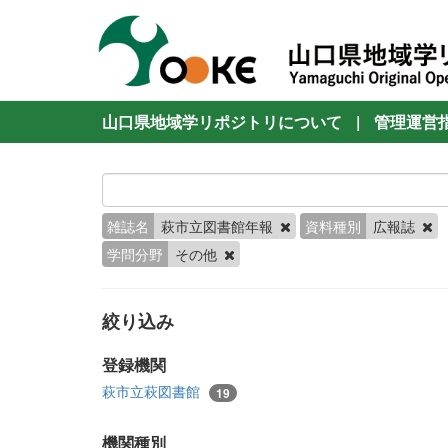
山口県地域学リポジトリについて
|
管理運営
雑誌名
萩市立図書館年報
資料種別
広報誌
学問分野
その他
絞り込み
登録機関
萩市立萩図書館
19
機関種別