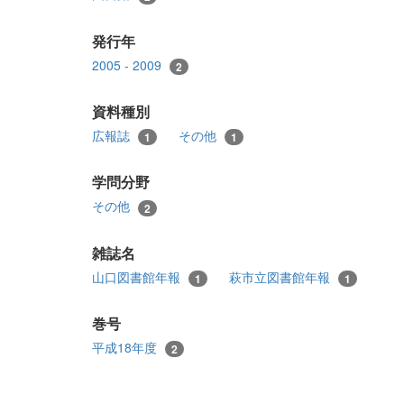
発行年
2005 - 2009
2
資料種別
広報誌
その他
1
1
学問分野
その他
2
雑誌名
山口図書館年報
萩市立図書館年報
1
1
巻号
平成18年度
2