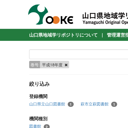
山口県地域学リポジトリについて
|
管理運営
巻号
平成18年度
絞り込み
登録機関
山口県立山口図書館
萩市立萩図書館
1
1
機関種別
図書館
2