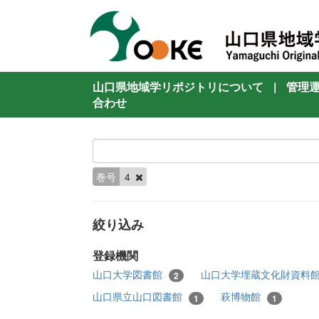
山口県地域学リポジトリについて
|
管理
合わせ
巻号
4
絞り込み
登録機関
山口大学図書館
山口大学埋蔵文化財資料
2
山口県立山口図書館
萩博物館
1
1