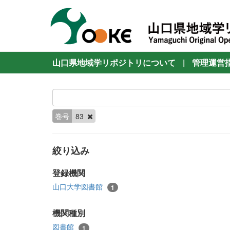
山口県地域学リポジトリについて
|
管理運営
巻号
83
絞り込み
登録機関
山口大学図書館
1
機関種別
図書館
1