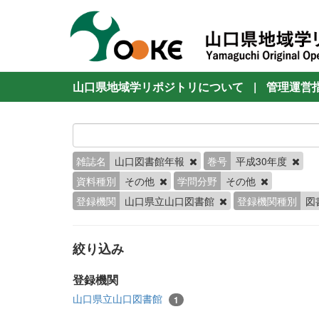
山口県地域学リポジトリについて
|
管理運営
雑誌名
山口図書館年報
巻号
平成30年度
資料種別
その他
学問分野
その他
登録機関
山口県立山口図書館
登録機関種別
図
絞り込み
登録機関
山口県立山口図書館
1