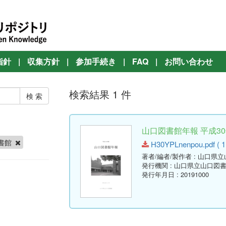
指針
|
収集方針
|
参加手続き
|
FAQ
|
お問い合わせ
検索結果 1 件
山口図書館年報 平成30年
書館
H30YPLnenpou.pdf ( 1
著者/編者/製作者
: 山口県
発行機関
: 山口県立山口図
発行年月日
: 20191000