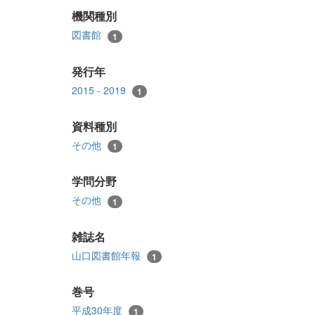
機関種別
図書館
1
発行年
2015 - 2019
1
資料種別
その他
1
学問分野
その他
1
雑誌名
山口図書館年報
1
巻号
平成30年度
1