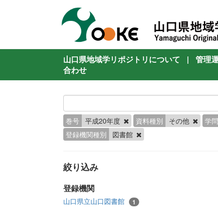
山口県地域学リポジトリについて
|
管理
合わせ
巻号
平成20年度
資料種別
その他
学
登録機関種別
図書館
絞り込み
登録機関
山口県立山口図書館
1