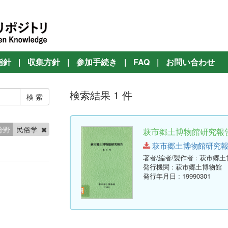
指針
|
収集方針
|
参加手続き
|
FAQ
|
お問い合わせ
検索結果 1 件
分野
民俗学
萩市郷土博物館研究報告 
萩市郷土博物館研究報告-第9号
著者/編者/製作者
: 萩市郷
発行機関
: 萩市郷土博物館
発行年月日
: 19990301