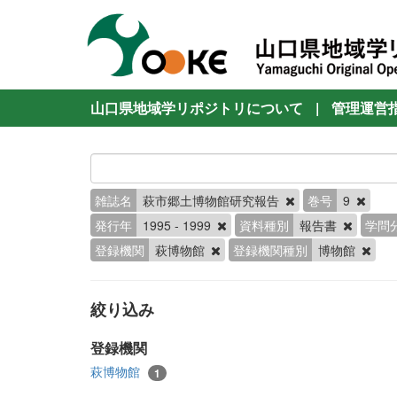
山口県地域学リポジトリについて
|
管理運営
雑誌名
萩市郷土博物館研究報告
巻号
9
発行年
1995 - 1999
資料種別
報告書
学問
登録機関
萩博物館
登録機関種別
博物館
絞り込み
登録機関
萩博物館
1