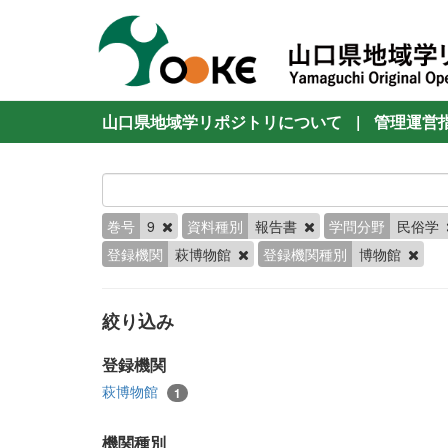
山口県地域学リポジトリについて
|
管理運営
巻号
9
資料種別
報告書
学問分野
民俗学
登録機関
萩博物館
登録機関種別
博物館
絞り込み
登録機関
萩博物館
1
機関種別