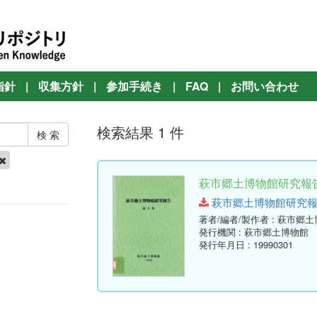
指針
|
収集方針
|
参加手続き
|
FAQ
|
お問い合わせ
検索結果 1 件
萩市郷土博物館研究報告 
萩市郷土博物館研究報告-第9号
著者/編者/製作者
: 萩市郷
発行機関
: 萩市郷土博物館
発行年月日
: 19990301