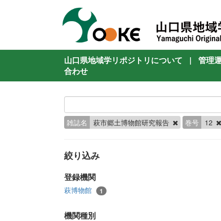
山口県地域学リポジトリについて
|
管理
合わせ
雑誌名
萩市郷土博物館研究報告
巻号
12
絞り込み
登録機関
萩博物館
1
機関種別