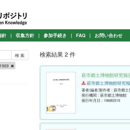
指針
|
収集方針
|
参加手続き
|
FAQ
|
お問い合わせ
検索結果 2 件
 1969
萩市郷土博物館研究報告 
萩市郷土博物館研究報告-第2号
著者/編者/製作者
: 萩市郷
発行機関
: 萩市郷土博物館
発行年月日
: 19680315