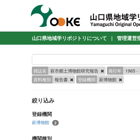
山口県地域学リポジトリについて
|
管理運営
雑誌名
萩市郷土博物館研究報告
発行年
1965 -
資料種別
報告書
登録機関
萩博物館
絞り込み
登録機関
萩博物館
2
機関種別