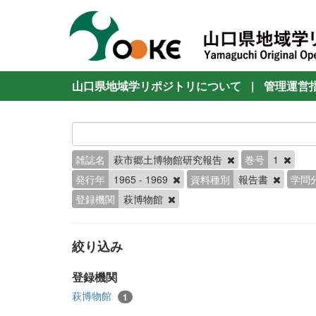
山口県地域学リポジトリについて
|
管理運営
雑誌名
萩市郷土博物館研究報告
巻号
1
発行年
1965 - 1969
資料種別
報告書
学問
登録機関
萩博物館
絞り込み
登録機関
萩博物館
1