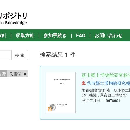
指針
|
収集方針
|
参加手続き
|
FAQ
|
お問い合わせ
検索結果 1 件
分野
民俗学
萩市郷土博物館研究報告 
萩市郷土博物館研究報告-第1号
著者/編者/製作者
: 萩市郷
発行機関
: 萩市郷土博物館
発行年月日
: 19670601