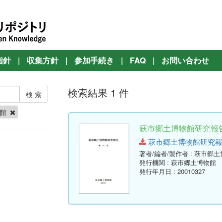
指針
|
収集方針
|
参加手続き
|
FAQ
|
お問い合わせ
検索結果 1 件
物館
萩市郷土博物館研究報告 
萩市郷土博物館研究報告-第11
著者/編者/製作者
: 萩市郷
発行機関
: 萩市郷土博物館
発行年月日
: 20010327