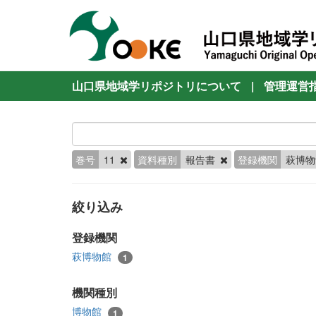
山口県地域学リポジトリについて
|
管理運営
巻号
11
資料種別
報告書
登録機関
萩博
絞り込み
登録機関
萩博物館
1
機関種別
博物館
1