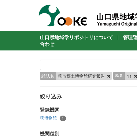
山口県地域学リポジトリについて
|
管理
合わせ
雑誌名
萩市郷土博物館研究報告
巻号
11
絞り込み
登録機関
萩博物館
1
機関種別