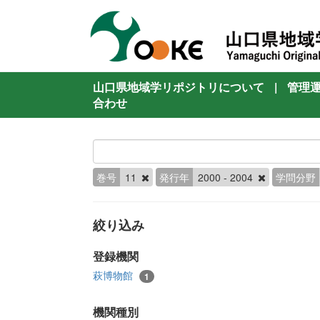
山口県地域学リポジトリについて
|
管理
合わせ
巻号
11
発行年
2000 - 2004
学問分野
絞り込み
登録機関
萩博物館
1
機関種別