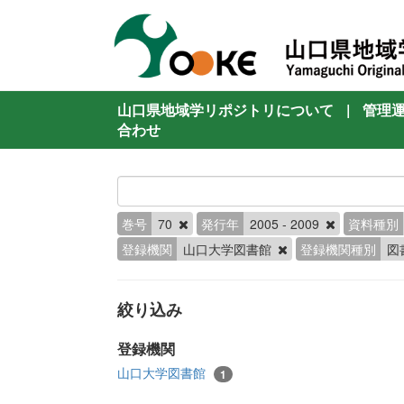
山口県地域学リポジトリについて
|
管理
合わせ
巻号
70
発行年
2005 - 2009
資料種別
登録機関
山口大学図書館
登録機関種別
図
絞り込み
登録機関
山口大学図書館
1