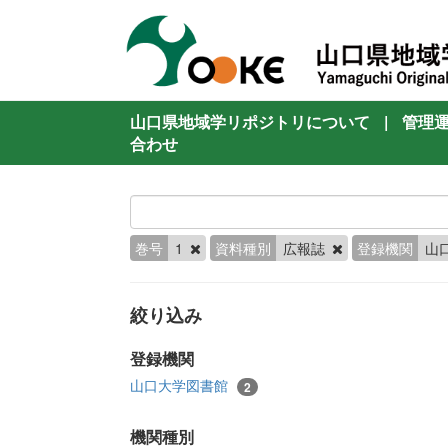
山口県地域学リポジトリについて
|
管理
合わせ
巻号
1
資料種別
広報誌
登録機関
山
絞り込み
登録機関
山口大学図書館
2
機関種別